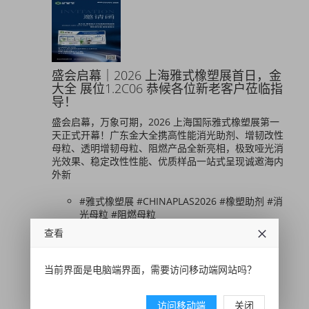
盛会启幕｜2026 上海雅式橡塑展首日，金
大全 展位1.2C06 恭候各位新老客户莅临指
导！
盛会启幕，万象可期，2026 上海国际雅式橡塑展第一
天正式开幕！广东金大全携高性能消光助剂、增韧改性
母粒、透明增韧母粒、阻燃产品全新亮相，极致哑光消
光效果、稳定改性性能、优质样品一站式呈现诚邀海内
外新
#雅式橡塑展 #CHINAPLAS2026 #橡塑助剂 #消
光母粒 #阻燃母粒
#增韧剂 #相容剂 #金大全增韧剂
查看
2026-04-21 14:43:57
1
当前界面是电脑端界面，需要访问移动端网站吗？
访问移动端
关闭