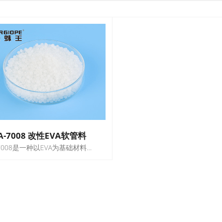
A-7008 改性EVA软管料
A-7008是一种以EVA为基础材料的改性新材料，100%替代EVA全新料，其综合物性与EVA相当，用该原料生产的吸尘器软管各项性能指标均符合要求，综合成本比用EVA节省20%左右。